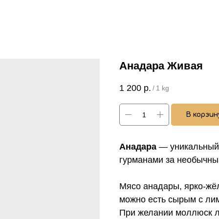
Анадара Живая
1 200
р.
/
1 kg
В корзин
Анадара
— уникальный
гурманами за необычны
Мясо анадары, ярко-жё
можно есть сырым с ли
При желании моллюск ле