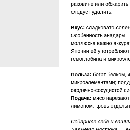
раковине или обжарить
следует удалить.
Вкус:
сладковато-солен
Особенность анадары
моллюска важно аккурат
Японии её употребляют 
гемоглобина и микроэл
Польза:
богат белком, 
микроэлементами; подд
сердечно-сосудистой с
Подача:
мясо нарезают 
лимоном; кровь отдельн
Подарите себе и ваши
Дальнего Востока — вк