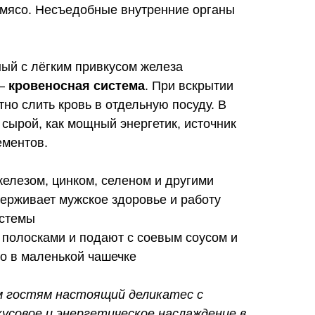
 мясо. Несъедобные внутренние органы
ый с лёгким привкусом железа
 —
кровеносная система
. При вскрытии
но слить кровь в отдельную посуду. В
сырой, как мощный энергетик, источник
ементов.
железом, цинком, селеном и другими
ерживает мужское здоровье и работу
истемы
полосками и подают с соевым соусом и
о в маленькой чашечке
м гостям настоящий деликатес с
усовое и энергетическое наслаждение в