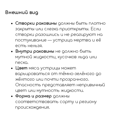
Внешний вид
Створки раковины
должны быть плотно
закрыты или слегка приоткрыты. Если
створки разошлись и не реагируют на
постукивание — устрица мертва и её
есть нельзя.
Внутри раковины
не должно быть
мутной жидкости, кусочков льда или
песка.
Цвет
мяса устрицы может
варьироваться от тёмно-зелёного до
жёлтого или почти прозрачного.
Опасность представляет непривычный
цвет или мутность жидкости.
Форма и размер
должны
соответствовать сорту и региону
происхождения.