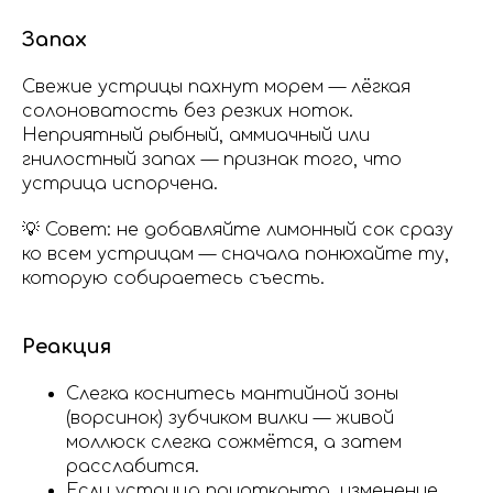
Запах
Свежие устрицы пахнут морем — лёгкая
солоноватость без резких ноток.
Неприятный рыбный, аммиачный или
гнилостный запах — признак того, что
устрица испорчена.
💡 Совет: не добавляйте лимонный сок сразу
ко всем устрицам — сначала понюхайте ту,
которую собираетесь съесть.
Реакция
Слегка коснитесь мантийной зоны
(ворсинок) зубчиком вилки — живой
моллюск слегка сожмётся, а затем
расслабится.
Если устрица приоткрыта, изменение